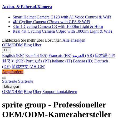
Action- & Fahrrad-Kamera
Smart Helmet Camera C123 with AI Voice Control & WiFi
4K Cycling Camera C3max with GPS & WiFi
3-in-1 Cycling Camera C3 with 1000lm Light & Horn
Real 4K Cycling Camera C3pro with 1000lm Light & WiFi
Entdecken Sie mehr über Lösungen
Alle anzeigen
OEM/ODM
Blog
Über
DE
English (EN)
Español (ES)
Français (FR)
العربية (AR)
日本語 (JP)
한국어 (KR)
Português (PT)
Italiano (IT)
Bahasa (ID)
Deutsch
(DE)
简体中文 (ZH-CN)
Angefordern
Startseite
Startseite
Lösungen
OEM/ODM
Blog
Über
Support kontaktieren
sprite group - Professioneller
OEM/ODM-Kamerahersteller