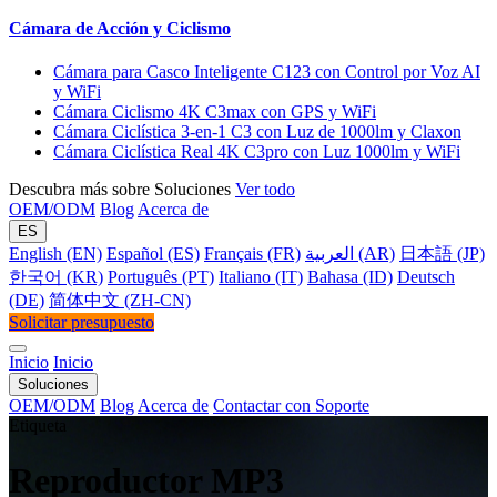
Cámara de Acción y Ciclismo
Cámara para Casco Inteligente C123 con Control por Voz AI
y WiFi
Cámara Ciclismo 4K C3max con GPS y WiFi
Cámara Ciclística 3-en-1 C3 con Luz de 1000lm y Claxon
Cámara Ciclística Real 4K C3pro con Luz 1000lm y WiFi
Descubra más sobre Soluciones
Ver todo
OEM/ODM
Blog
Acerca de
ES
English (EN)
Español (ES)
Français (FR)
العربية (AR)
日本語 (JP)
한국어 (KR)
Português (PT)
Italiano (IT)
Bahasa (ID)
Deutsch
(DE)
简体中文 (ZH-CN)
Solicitar presupuesto
Inicio
Inicio
Soluciones
OEM/ODM
Blog
Acerca de
Contactar con Soporte
Etiqueta
Reproductor MP3